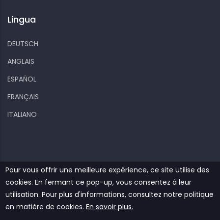
Lingua
DEUTSCH
ANGLAIS
ESPAÑOL
FRANÇAIS
ITALIANO
Pour vous offrir une meilleure expérience, ce site utilise des
cookies. En fermant ce pop-up, vous consentez à leur
Kiizo
Vos informations personnelles
Cookies
utilisation. Pour plus d'informations, consultez notre politique
Nous contacter
en matière de cookies.
En savoir plus.
© Copyright
Kiizo
2022. Tous les droits sont réservés.