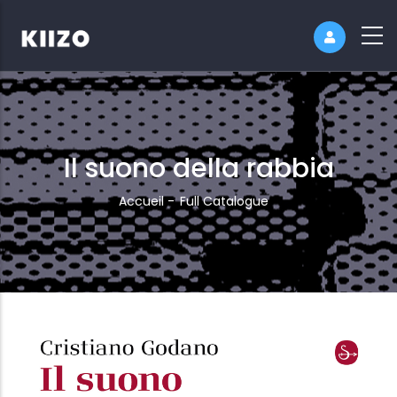
Il suono della rabbia
Fil
Accueil
-
Full Catalogue
d'Ariane