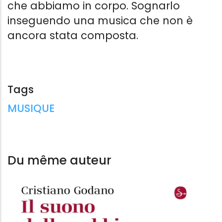
che abbiamo in corpo. Sognarlo
inseguendo una musica che non è
ancora stata composta.
IL SUONO DELLA RABBIA
LA STORIA D
Pensieri sulla musica e il mondo
Massimo Pada
Cristiano Godano
Guaitamacch
Il Saggiatore
Giordano San
Tags
8.99 €
Hoepli
26.99 €
Tags:
MUSIQUE
Du même auteur