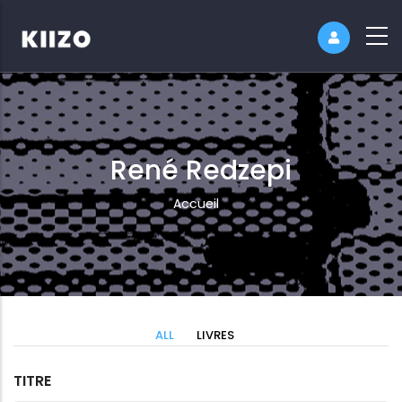
René Redzepi
Fil
Accueil
d'Ariane
ALL
LIVRES
TITRE