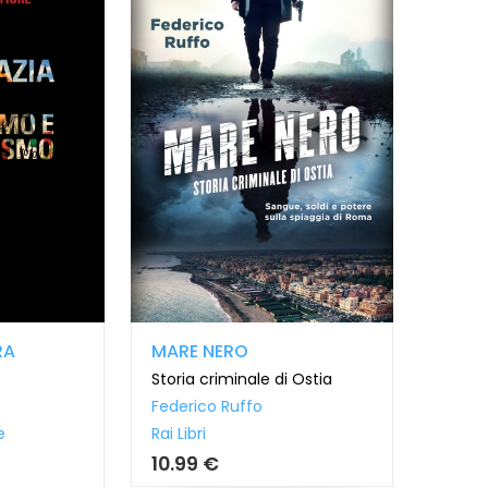
RA
MARE NERO
Storia criminale di Ostia
Federico Ruffo
e
Rai Libri
10.99 €