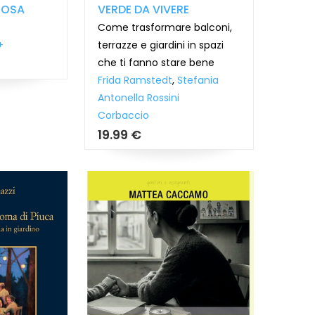
COSA
VERDE DA VIVERE
Come trasformare balconi,
+
terrazze e giardini in spazi
che ti fanno stare bene
Frida Ramstedt
,
Stefania
Antonella Rossini
Corbaccio
19.99 €