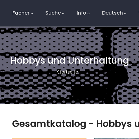
Fächer
Suche
Info
Deutsch
Hobbys und Unterhaltung
Pfadnavigation
Startseite
Gesamtkatalog - Hobbys u