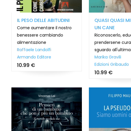
IL PESO DELLE ABITUDINI
QUASI QUASI M
UN CANE
Come aumentare il nostro
benessere cambiando
Riconoscerlo, edu
alimentazione
prendersene cura
Raffaele Landolfi
sguardo all'ultim
Armando Editore
Marika Gravili
Edizioni Gribaudo
10.99 €
10.99 €