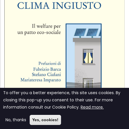
To offer you a better experience, this site uses cookies. By
closing this pop-up you consent to their use. For more
information consult our ‎‎Cookie Policy‎‎.
Read more.
Clima ingiusto
No, thanks
Yes, cookies!