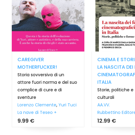
CAREGIVER
CINEMA E STORI
MOTHERFUCKER!
LA NASCITA DEI 
CINEMATOGRAFI
Storia sovversiva di un
ITALIA
attore fuori norma e del suo
complice di cure e di
Storie, politiche 
sventure
culturali
Lorenzo Clemente
,
Yuri Tuci
AA.VV.
La nave di Teseo +
Rubbettino Editor
9.99 €
12.99 €