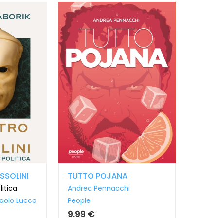
USSOLINI
TUTTO POJANA
litica
Andrea Pennacchi
aolo Lucca
People
9.99 €