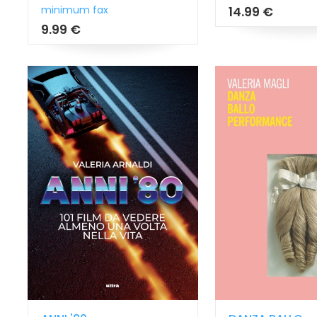
minimum fax
14.99 €
9.99 €