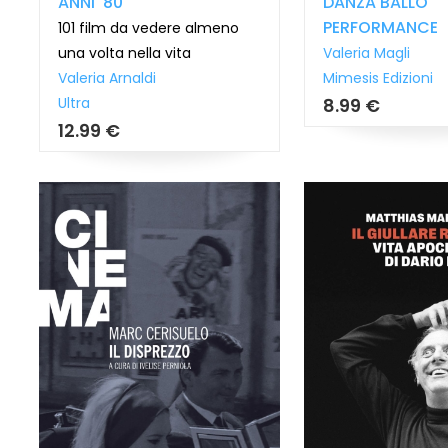
ANNI '80
DANZA BALLO
PERFORMANCE
101 film da vedere almeno
una volta nella vita
Valeria Magli
Valeria Arnaldi
Mimesis Edizioni
Ultra
8.99 €
12.99 €