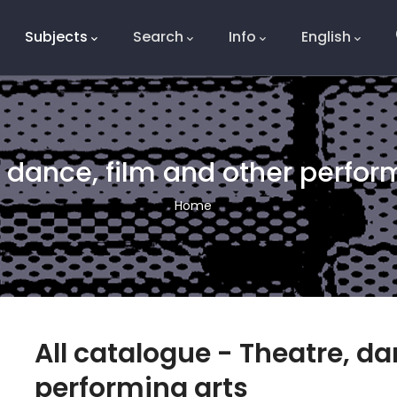
Subjects
Search
Info
English
e
 dance, film and other perfor
Breadcrumb
Home
All catalogue - Theatre, d
performing arts