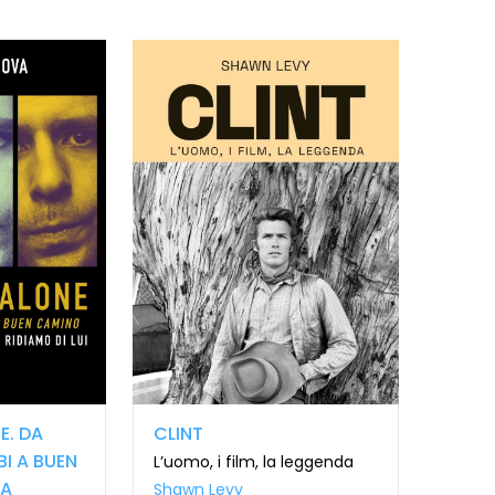
E. DA
CLINT
I A BUEN
L’uomo, i film, la leggenda
SA
Shawn Levy