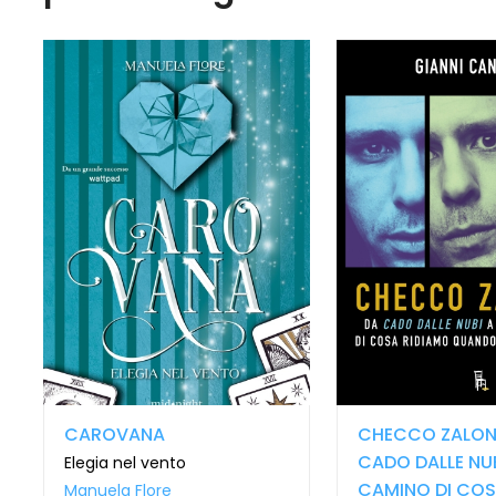
CAROVANA
CHECCO ZALON
CADO DALLE NUB
Elegia nel vento
CAMINO DI CO
Manuela Flore