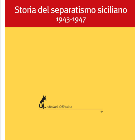
Storia del separatismo siciliano 1943-
1947