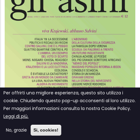
Per offrirti una migliore esperienza, questo sito utilizza i
cookie. Chiudendo questo pop-up acconsenti al loro utilizzo.
Per maggiori informazioni consulta la nostra Cookie Policy.
Leggi di piú.
"Gli asini" n. 65, luglio 2019
No, grazie
Si, cookies!