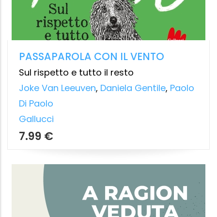
LA FORZA DELLA LOGICA
Uscire dal caos con il dibattito tibetano
Eric Brinkman
,
Tiziana Losa
Ubiliber,
7.99 €