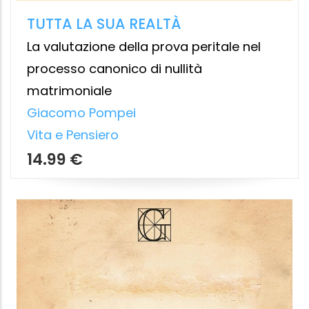
PASSAPAROLA CON IL VENTO
Sul rispetto e tutto il resto
Joke Van Leeuven
,
Daniela Gentile
,
Paolo
Di Paolo
Gallucci
7.99 €