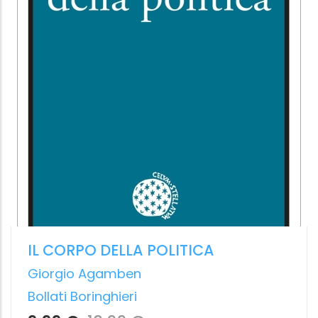
Svenja Flaßpöhler
EDT
12.99 €