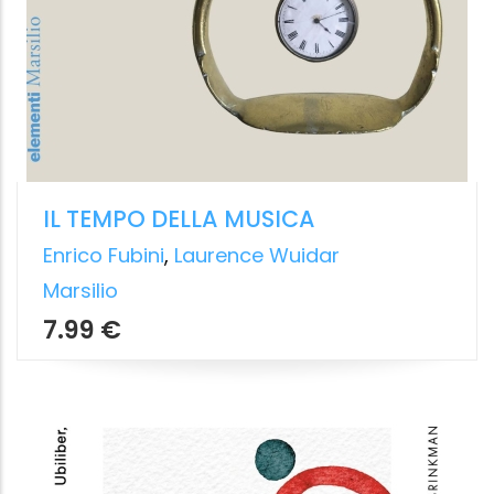
EUROPA E PATOLOGIA
Saggi su Ernesto De Martino
Domenico Conte
Liguori Editore
19.99 €