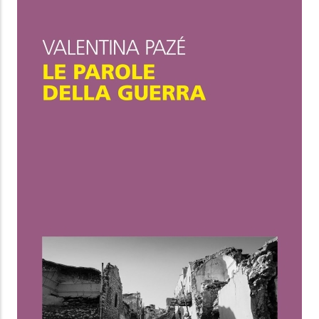
LO ZEN E L'ARTE DI ANDARE A
FUNGHI
Matteo Righetto
Feltrinelli Editore
6.99 €