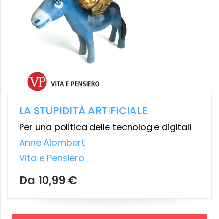
TUTTA LA SUA REALTÀ
La valutazione della prova peritale nel
processo canonico di nullità
matrimoniale
Giacomo Pompei
Vita e Pensiero
14.99 €