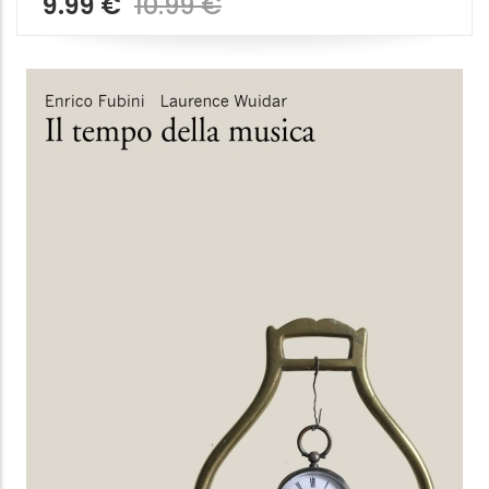
IL DOMINIO E IL DISSENSO
Breve manifesto per chi resiste
Donatella Di Cesare
Feltrinelli Editore
6.99 €