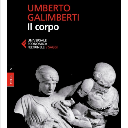
IL CORPO
Opere V. Nuova edizione
Umberto Galimberti
,
Eugenio Borgna
Feltrinelli Editore
11.99 €