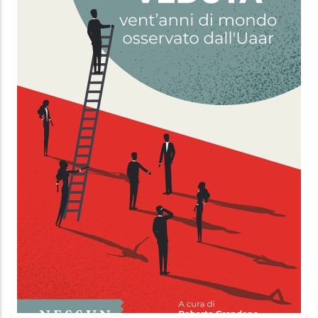
AMARE
Emilia Roig
EDT
12.99 €
16.99 €