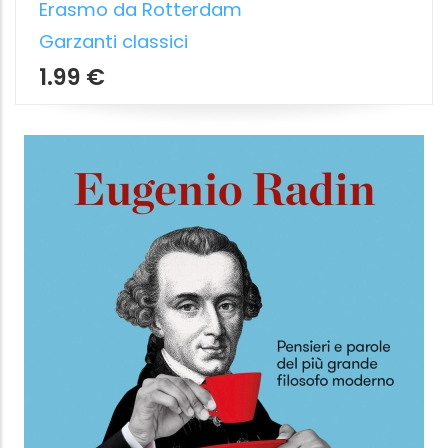
IL CORPO DELLA POLITICA
Giorgio Agamben
Bollati Boringhieri