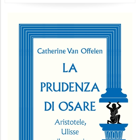
LE PAROLE DELLA GUERRA
Valentina Pazé
Bollati Boringhieri
9.99 €