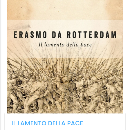
A RAGION VEDUTA
Vent'anni di mondo osservato dall'Uaar
Roberto
,
Valentino
Nessun Dogma
4.99 €