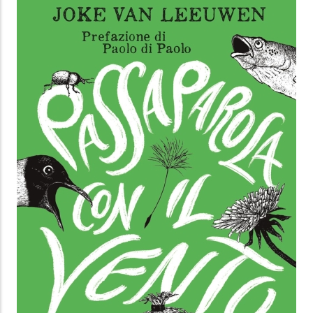
IL TEMPO DELLA MUSICA
Enrico Fubini
,
Laurence Wuidar
Marsilio
7.99 €