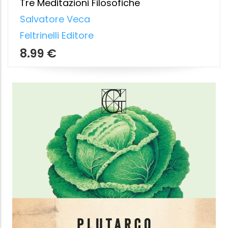
CONTRO L'USO DI MANGIARE
CARNE
Plutarco
,
Alessandro De Blasi
Garzanti classici
1.99 €