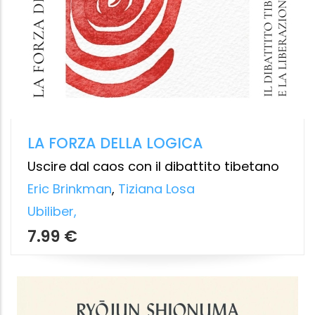
SENZA NULLA DI PROPRIO
Libertà, cura e proprietà in Francesco
d’Assisi
Pietro Maranesi
Aboca
16.99 €