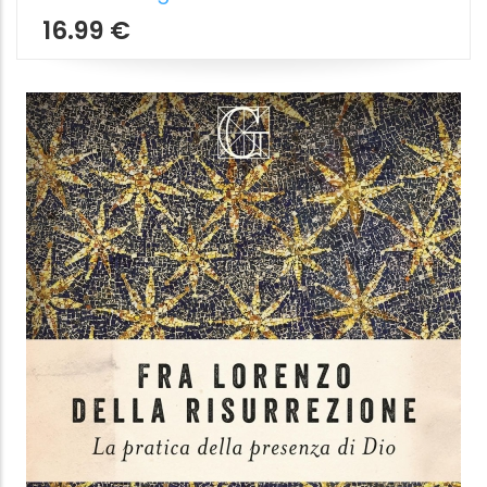
PREGARE QUANDO
I Salmi e la vita di ogni giorno
Davide Caldirola
Ancora
11.99 €