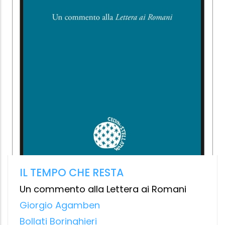
LA PRATICA DELLA PRESENZA DI DIO
Fra Lorenzo della Risurrezione
Garzanti classici
1.99 €