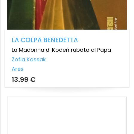
LA SANTITÀ DELL'ALTRO
Induismo e cristianesimo in dialogo
Yann Vagneux
,
Guido Dotti
,
Jacques