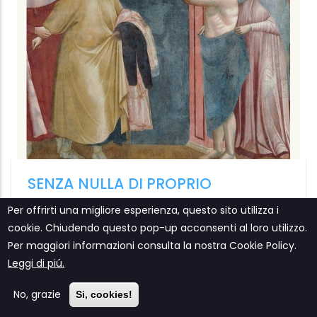
AMARE DALL'INIZIO
I PERICOLI 
Yarona Pinhas
Roberto Maie
Vita e Pensiero
Vita e Pensier
Da
9,99 €
Da
9,99 €
Per offrirti una migliore esperienza, questo sito utilizza i
cookie. Chiudendo questo pop-up acconsenti al loro utilizzo.
Per maggiori informazioni consulta la nostra Cookie Policy.
Leggi di piú.
No, grazie
Si, cookies!