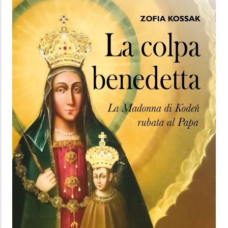
LA COLPA BENEDETTA
La Madonna di Kodeń rubata al Papa
Zofia Kossak
Ares
13.99 €