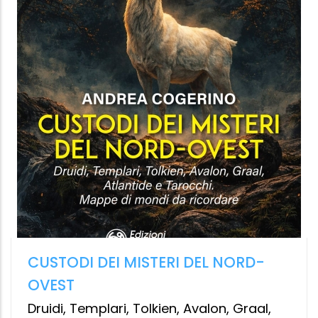
IL TEMPO CHE RESTA
Un commento alla Lettera ai Romani
Giorgio Agamben
Bollati Boringhieri
16.99 €