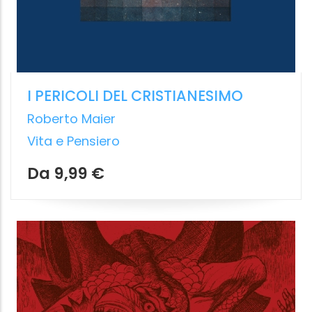
UN MONDO INCANTATO
L’ambiente religioso condiviso della
Tarda antichità
Michael L. Satlow
,
Bianca Bertola
Bollati Boringhieri
19.99 €