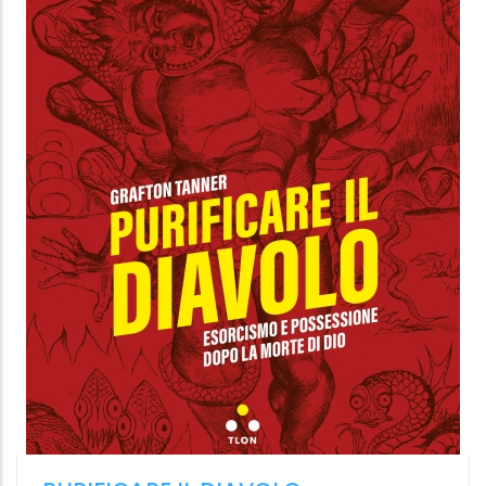
LA FORZA DELLA LOGICA
Uscire dal caos con il dibattito tibetano
Eric Brinkman
,
Tiziana Losa
Ubiliber,