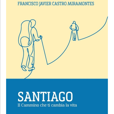
René Guénon
Melchisedek Edizioni
8.99 €