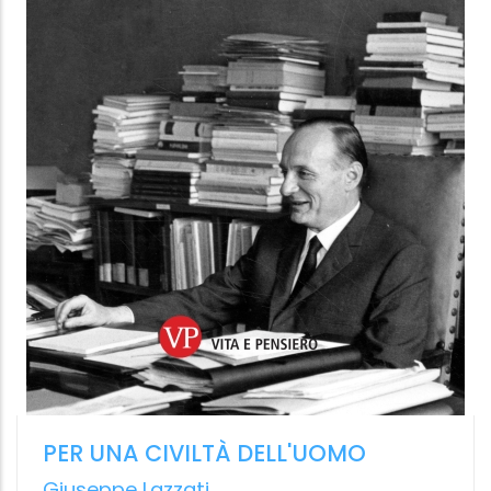
IL SENTIERO DELL'EROE
Essere un bodhisattva: coltivare il
risveglio in sé e negli altri
Thich Nhat Hanh
,
Andrea Libero Carbone
Ubiliber,
14.99 €