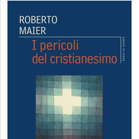
ALLEANZA E CONVERSAZIONE
Numeri. Gli anni del deserto
Jonathan Sacks
,
Giorgio Berruto
Giuntina
Da
19,99 €