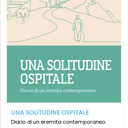
I PERICOLI DEL CRISTIANESIMO
Roberto Maier
Vita e Pensiero
Da
9,99 €