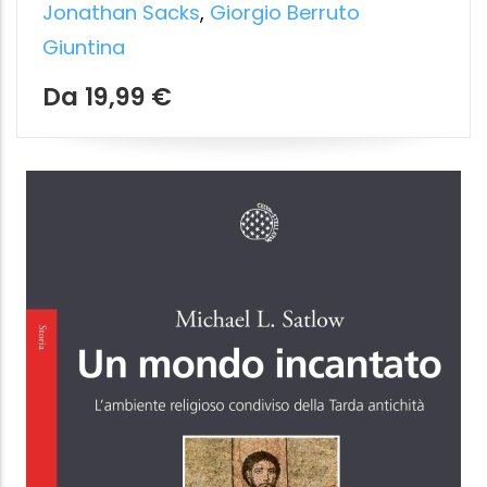
SANTIAGO
Il Cammino che ti cambia la vita
Francisco J. Castro Miramontes
TS Edizioni
11.99 €