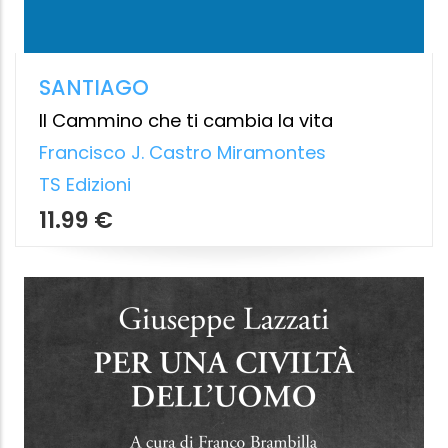
L'ULTIMO CONCLAVE
La sorpresa finale di Francesco: l’elezione
di papa Leone XIV
Gerard O’Connell
,
Elisabetta Piqué
Lindau
17.99 €