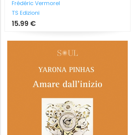
PURIFICARE IL DIAVOLO
Esorcismo e possessione dopo la morte
di Dio
Grafton Tanner
,
Marco Carassai
,
Michele
Trionfera
Tlon
11.99 €