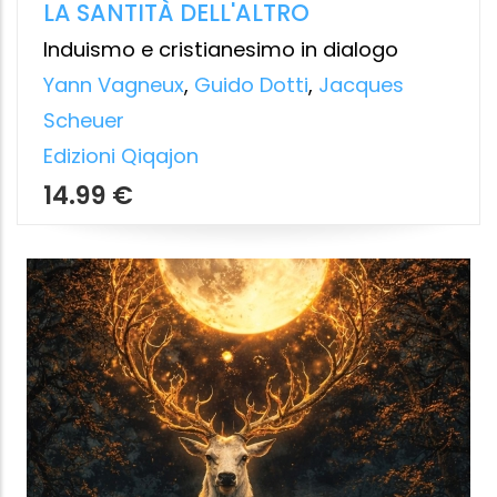
CUSTODI DEI MISTERI DEL NORD-
OVEST
Druidi, Templari, Tolkien, Avalon, Graal,
Atlantide e Tarocchi. Mappe di mondi da
ricordare
Andrea Cogerino
L'Età dell'Acquario
16.99 €