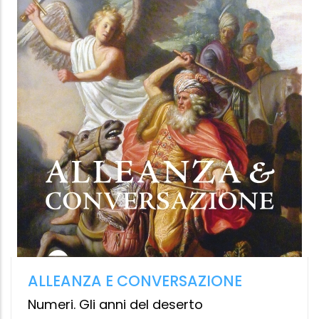
L'ARTE DI SORRIDERE IN SALITA
Lezioni di saggezza dal monaco
giapponese che ha camminato per mille
giorni
Ryōjun Shionuma
,
Roberta Giulianella
Vergagni
,
Costanza Rizzacasa
D'Orsogna
Vallardi
12.99 €