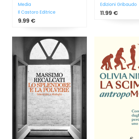
Media
Edizioni Gribaudo
Il Castoro Editrice
11.99 €
9.99 €