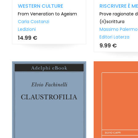
WESTERN CULTURE
RISCRIVERE È M
From Veneration to Ageism
Prove ragionate d
Carla Costanzi
(ri)scrittura
Ledizioni
Massimo Palermo
Editori Laterza
14.99 €
9.99 €