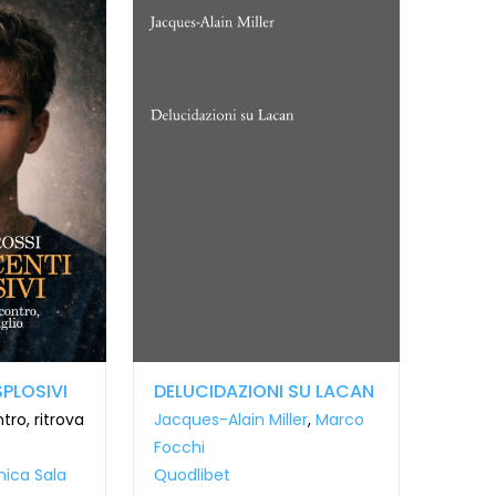
PLOSIVI
DELUCIDAZIONI SU LACAN
tro, ritrova
Jacques-Alain Miller
,
Marco
Focchi
ica Sala
Quodlibet