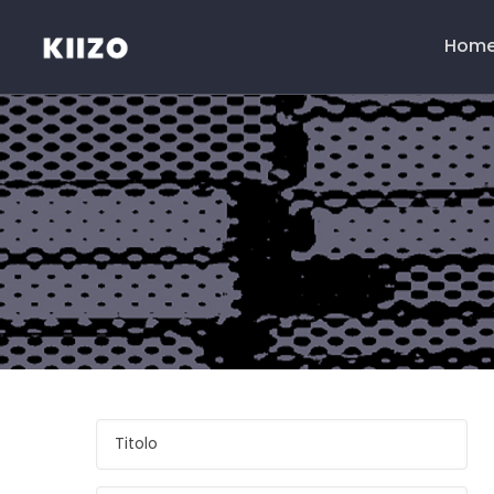
Hom
Menú
princip