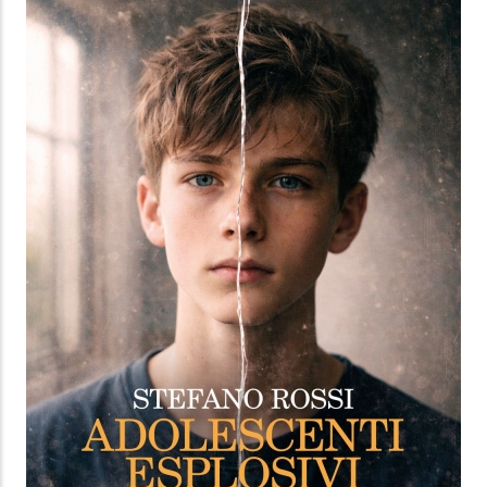
ADOLESCENTI ESPLOSIVI
Disinnesca lo scontro, ritrova tuo figlio
Stefano Rossi
,
Monica Sala
Feltrinelli Editore
9.99 €