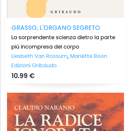
ULTIMA SPERANZA
Sogni e resistenza nelle periferie di
Napoli
Assunta Sautto
,
Roberto Saviano
Bibliotheka
8.49 €