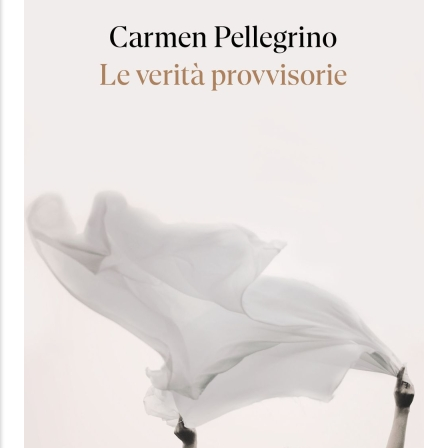
Bibliotheka
From
7,99 €