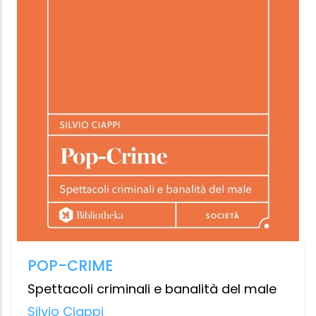
AMARU
In Search of the Wise ONE
Antón Ponce de León Paiva
Verdechiaro
9.99 €