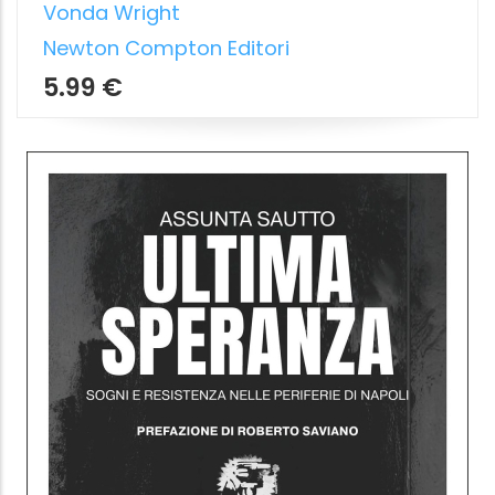
LA SCIENZA DELLA PELLE
I segreti della pelle e della skincare
spiegati da una dermatologa
Luigia Panariello
HaperCollins Italia
10.99 €