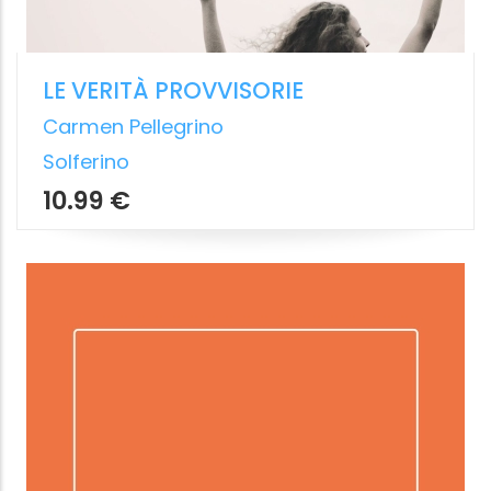
IL RITMO SACRO DI MADRE TERRA
Antichi misteri per una nuova
consapevolezza
Laura Sofia Cariolato
,
Alessandra
Comneno
Macro Edizioni
14.99 €