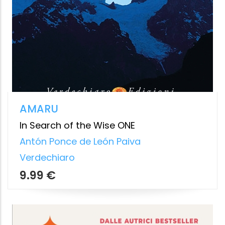
LA FORZA DI ESSERE TE STESSA.
UNBREAKABLE
Vonda Wright
Newton Compton Editori