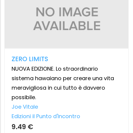
M COME MENOPAUSA
Il vocabolario completo per conoscerla,
comprenderla e viverla in salute
Raffaella Cesaroni
,
Annamaria Colao
Cairo
12.99 €