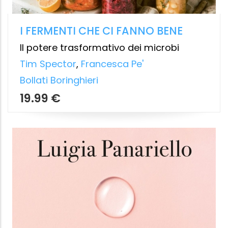
TUTTA LA VERITÀ
Il doping nel bodybuilding, nello sport e
nella società attuale
Marco Addis
Ultra
9.99 €