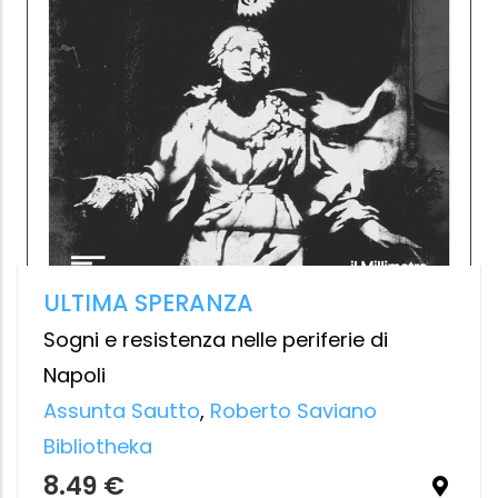
SORELLE DI DOLORE
Hamel Roseline
,
Kermiche Nassera
,
Samuel Lieven
Ares
13.99 €