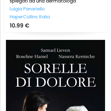
Petra Neumayer
,
Roswitha Stark
Edizioni il Punto d'Incontro
9.49 €