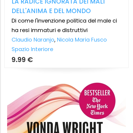
I FERMENTI CHE CI FANNO BENE
Il potere trasformativo dei microbi
Tim Spector
,
Francesca Pe'