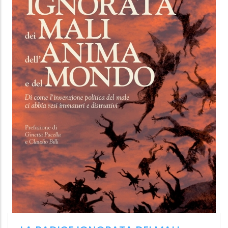
SAREMO TUTTI CENTENARI
La rivoluzione della longevità in salute
Alberto Beretta
La nave di Teseo
11.99 €