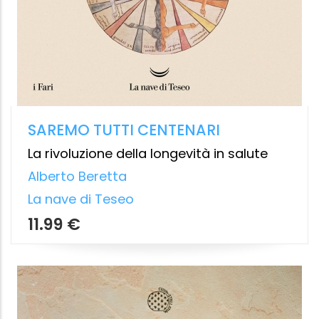
allarmismi
Carlotta Rapisarda
Edizioni Gribaudo
7.99 €