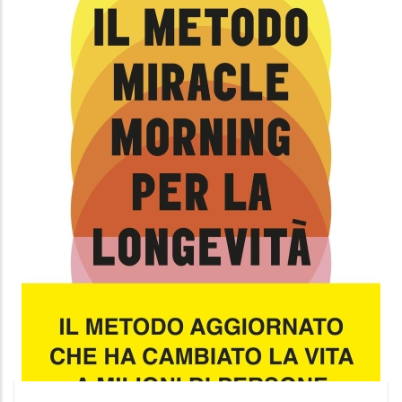
vita ricca di gioia, vitalità e senso
Hal Elrod
,
Dwayne J. Clark
,
Claudine Turla
Vallardi
12.99 €
COSTELLAZIONI FAMILIARI
SISTEMICHE
NUOVA EDIZIONI AMPLIATA. Manuale di
autoanalisi del sistema familiare con
questionari ed esercizi. Prefazione di
Anna Zanardi Cappon.
Daniele Ronchi
Edizioni il Punto d'Incontro
11.99 €