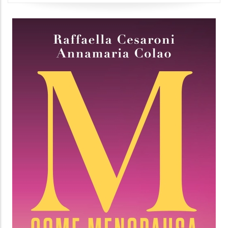
LE VERITÀ PROVVISORIE
Carmen Pellegrino
Solferino
10.99 €