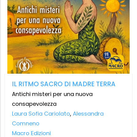
GRASSO, L'ORGANO SEGRETO
La sorprendente scienza dietro la parte
più incompresa del corpo
Liesbeth Van Rossum
,
Mariëtte Boon
Edizioni Gribaudo
10.99 €