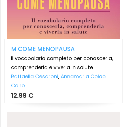
POP-CRIME
Spettacoli criminali e banalità del male
Silvio Ciappi