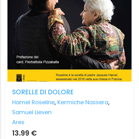
M COME MENOPAUSA
LE VERITÀ P
Il vocabolario completo per
Carmen Pelle
conoscerla, comprenderla e viverla in
Solferino
salute
10.99 €
Raffaella Cesaroni
,
Annamaria Colao
Cairo
12.99 €