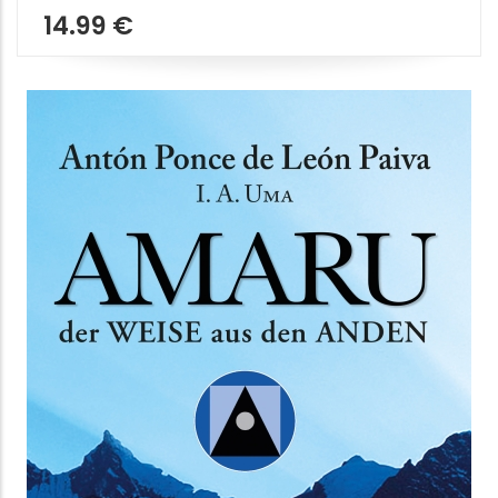
LA RADICE IGNORATA DEI MALI
DELL'ANIMA E DEL MONDO
Di come l'invenzione politica del male ci
ha resi immaturi e distruttivi
Claudio Naranjo
,
Nicola Maria Fusco
Spazio Interiore
9.99 €