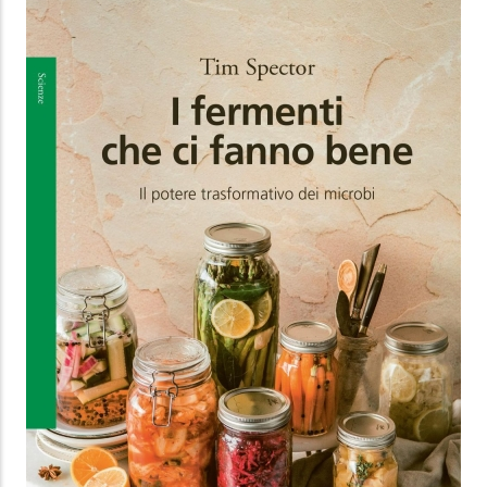
NELLO SPECCHIO DELLA MORTE
Come la mortalità può insegnarci a
vivere pienamente
Marco Valli
Verdechiaro
9.99 €