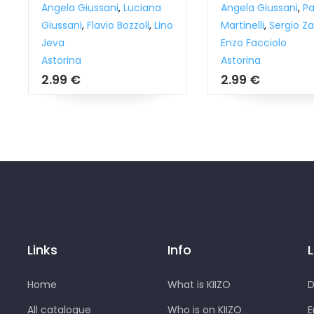
Angela Giussani
,
Luciana
Angela Giussani
,
Pa
Giussani
,
Flavio Bozzoli
,
Lino
Martinelli
,
Sergio Za
Jeva
Enzo Facciolo
Astorina
Astorina
2.99 €
2.99 €
Links
Info
Home
What is KIIZO
D
All catalogue
Who is on KIIZO
E