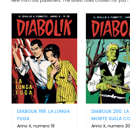
New from our publishers. The latest titles chosen for you !
DIABOLIK 199. LA LUNGA
DIABOLIK 200. LA
FUGA
MORTE SULLA CO
Anno X, numero 19
Anno X, numero 2