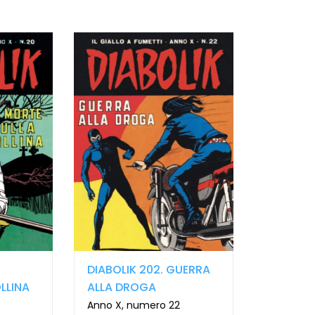
DIABOLIK 202. GUERRA
DIABOLIK 
LLINA
ALLA DROGA
MISTERO
MAGGIO
0
Anno X, numero 22