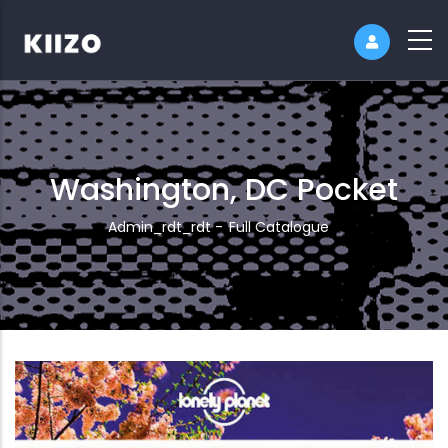
Washington, DC Pocket
Breadcrumb
Admin_rdt_rdt
-
Full Catalogue