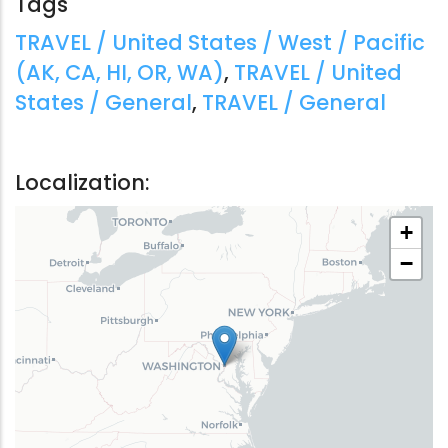
Tags
Tags:
TRAVEL / United States / West / Pacific
(AK, CA, HI, OR, WA)
,
TRAVEL / United
States / General
,
TRAVEL / General
Localization:
+
−
TI E LA POLINESIA FRANCESE
NUOVA ZELANDA
y Planet
,
AA.VV.
Lonely Planet
,
Charles R