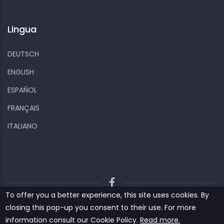
Lingua
DEUTSCH
ENGLISH
ESPAÑOL
FRANÇAIS
ITALIANO
To offer you a better experience, this site uses cookies. By
Kiizo
Privacy policy
Cookies and other data
closing this pop-up you consent to their use. For more
Contact us
information consult our ‎‎Cookie Policy‎‎.
Read more.