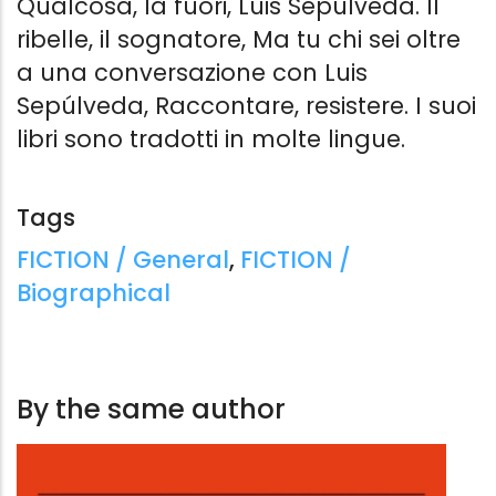
Qualcosa, là fuori, Luis Sepúlveda. Il
ribelle, il sognatore, Ma tu chi sei oltre
a una conversazione con Luis
Sepúlveda, Raccontare, resistere. I suoi
libri sono tradotti in molte lingue.
Tags
Tags:
FICTION / General
,
FICTION /
Biographical
By the same author