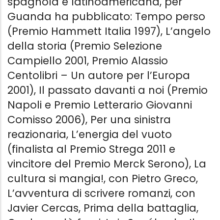
spagnola e latinoamericana, per
Guanda ha pubblicato: Tempo perso
LA CULTURA SI MANGIA!
L'ANGELO DELL
(Premio Hammett Italia 1997), L’angelo
Bruno Arpaia
,
Pietro Greco
Bruno Arpaia
della storia (Premio Selezione
Guanda
Guanda
Campiello 2001, Premio Alassio
From
8,99 €
From
4,99 €
Centolibri – Un autore per l’Europa
2001), Il passato davanti a noi (Premio
Napoli e Premio Letterario Giovanni
Comisso 2006), Per una sinistra
reazionaria, L’energia del vuoto
(finalista al Premio Strega 2011 e
vincitore del Premio Merck Serono), La
cultura si mangia!, con Pietro Greco,
L’avventura di scrivere romanzi, con
Javier Cercas, Prima della battaglia,