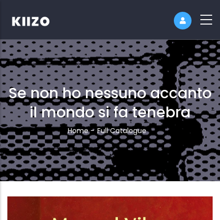
Se non ho nessuno accanto
il mondo si fa tenebra
Breadcrumb
Home
-
Full Catalogue