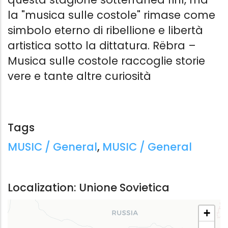
la "musica sulle costole" rimase come
simbolo eterno di ribellione e libertà
artistica sotto la dittatura. Rëbra –
Musica sulle costole raccoglie storie
vere e tante altre curiosità
Tags
Tags:
MUSIC / General
,
MUSIC / General
Localization: Unione Sovietica
+
RËBRA - MUSICA SULLE COSTOLE
TI SEGUIRÒ 