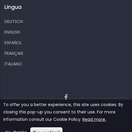
Lingua
DEUTSCH
ENGLISH
ESPAÑOL
FRANÇAIS
ITALIANO
To offer you a better experience, this site uses cookies. By
Kiizo
Privacy policy
Cookies and other data
closing this pop-up you consent to their use. For more
Contact us
information consult our ‎‎Cookie Policy‎‎.
Read more.
© Copyright
Kiizo
2022. All Rights Reserved.