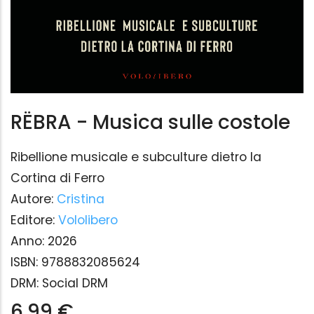
RËBRA - Musica sulle costole
Ribellione musicale e subculture dietro la
Cortina di Ferro
Autore:
Cristina
Editore:
Vololibero
Anno:
2026
ISBN:
9788832085624
DRM:
Social DRM
6,99 €