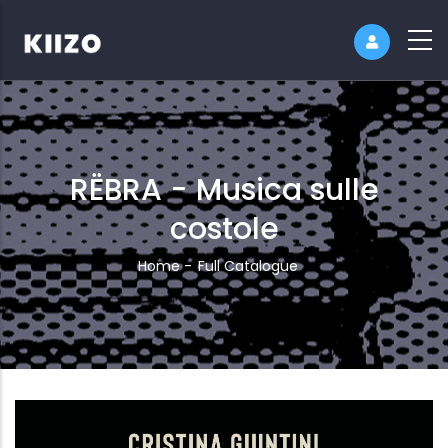
RËBRA - Musica sulle
costole
Breadcrumb
Home
-
Full Catalogue