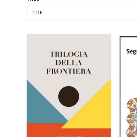
Segn
prec