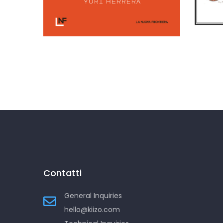
mo
Trilogia della frontiera
Contatti
General Inquiries
hello@kiizo.com