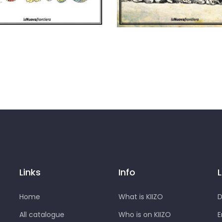
denari
ndo
Links
Info
Home
What is KIIZO
D
All catalogue
Who is on KIIZO
E