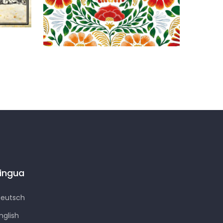
La trasmigrazione dei
corpi
Lingua
eutsch
nglish