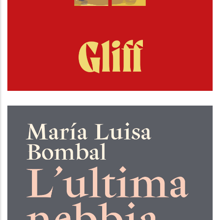
Gliff