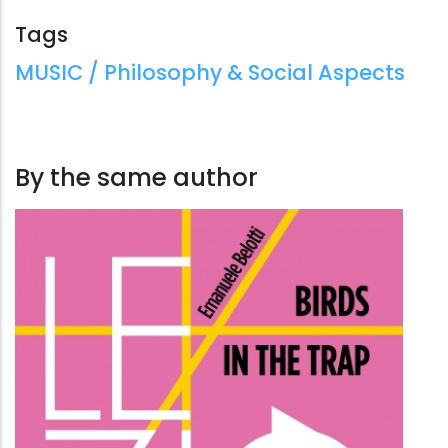
Classi subalterne e industria
Classi subalte
culturale in Italia
culturale in Ita
Tags
Emanunele Belotti
Emanunele Bel
Tags:
MUSIC / Philosophy & Social Aspects
Bordeaux
Bordeaux
3.99 €
3.99 €
By the same author