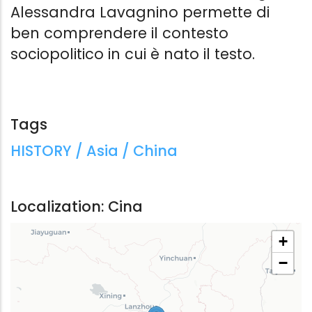
Alessandra Lavagnino permette di
ben comprendere il contesto
sociopolitico in cui è nato il testo.
Tags
Tags:
HISTORY / Asia / China
Localization: Cina
+
−
VIA DEI SERPENTI
LA MALA AR
Alessandra Lavagnino
Alessandra L
Sellerio Editore
Sellerio Editor