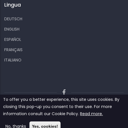
Lingua
DEUTSCH
ENGLISH
ESPAÑOL
FRANÇAIS
ITALIANO
To offer you a better experience, this site uses cookies. By
Kiizo
Privacy policy
Cookies and other data
closing this pop-up you consent to their use. For more
Contact us
information consult our ‎‎Cookie Policy‎‎.
Read more.
© Copyright
Kiizo
2022. All Rights Reserved.
No, thanks
Yes, cookies!