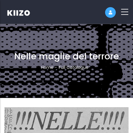
Nelle maglie del terrore
Breadcrumb
Home
-
Full Catalogue