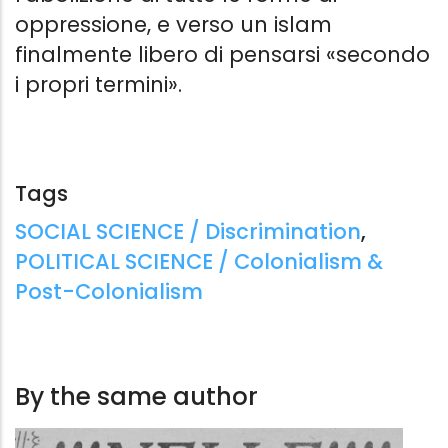
oppressione, e verso un islam
finalmente libero di pensarsi «secondo
i propri termini».
NELLE MAGLIE DEL TERRORE
NELLE MAGL
Sradicare l'islamofobia
Sradicare l'i
Tags
Suhaiymah Manzoor-Khan
,
Tamara
Suhaiymah M
Taher
,
Tamara Taher
Taher
,
Tamar
Tags:
SOCIAL SCIENCE / Discrimination
,
Tamu Edizioni
Tamu Edizioni
POLITICAL SCIENCE / Colonialism &
8.99 €
8.99 €
Post-Colonialism
By the same author