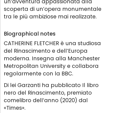
un’avventura appassionata alla
scoperta di un’opera monumentale
tra le più ambiziose mai realizzate.
Biographical notes
CATHERINE FLETCHER è una studiosa
del Rinascimento e dell’Europa
moderna. Insegna alla Manchester
IL PRINCIPE MALEDETTO DI
LE STRADE 
FIRENZE
Catherine Fle
Metropolitan University e collabora
Catherine Fletcher
Garzanti
regolarmente con la BBC.
Newton Compton Editori
14.99 €
6.99 €
Di lei Garzanti ha pubblicato Il libro
nero del Rinascimento, premiato
comelibro dell’anno (2020) dal
«Times».