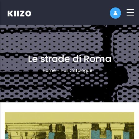
Le strade di Roma
Breadcrumb
Home
-
Full Catalogue