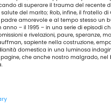
cando di superare il trauma del recente div
a salute del marito; Rob, infine, il fratello 
 un padre amorevole e al tempo stesso un
un anno – il 1995 – in una serie di episodi
, omissioni e rivelazioni, paure, speranze, 
a Kauffman, sapiente nella costruzione, em
dianità domestica in una luminosa indagi
e pagine, che anche nostro malgrado, nel 
.
ary