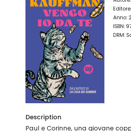
Editore
Anno:
ISBN:
9
DRM:
S
Description
Paul e Corinne, una giovane copp