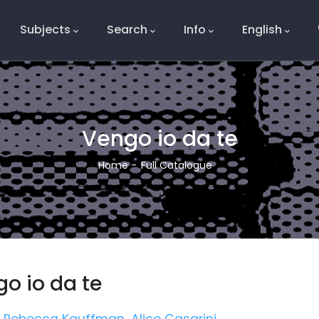
Subjects
Search
Info
English
e
Vengo io da te
Breadcrumb
Home
-
Full Catalogue
o io da te
Rebecca Kauffman
,
Alice Casarini