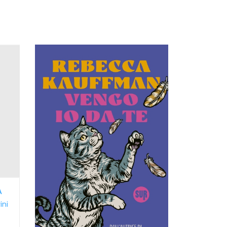
A
ini