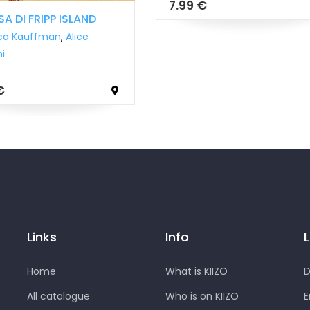
7.99 €
SA DI FRIPP ISLAND
ca Kauffman
,
Alice
i
€
Links
Info
Home
What is KIIZO
D
All catalogue
Who is on KIIZO
E