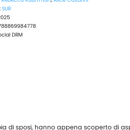
:
SUR
2025
788869984778
ocial DRM
ia di sposi, hanno appena scoperto di a