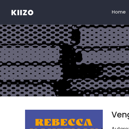
Home
Menú
principal
Veng
Autore: