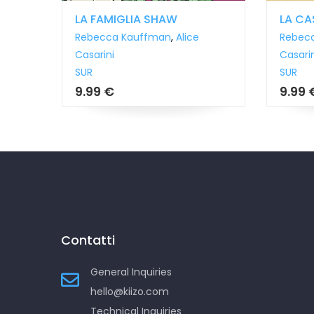
LA FAMIGLIA SHAW
LA CA
ce
Rebecca Kauffman
,
Alice
Rebec
Casarini
Casarin
SUR
SUR
9.99 €
9.99 
Contatti
General Inquiries
hello@kiizo.com
Technical Inquiries