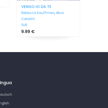
VENGO IO DA TE
LA CASA
Rebecca Kauffman
,
Alice
Rebecca
Casarini
Casarini
SUR
SUR
9.99 €
9.99 €
Lingua
eutsch
nglish