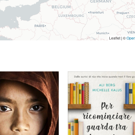
Leaflet | ©
Open