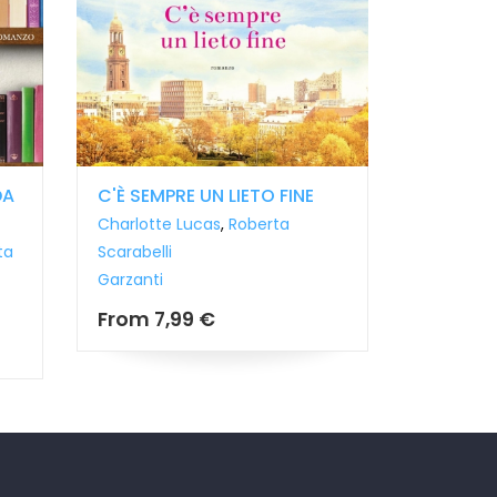
A
C'È SEMPRE UN LIETO FINE
NON AVRE
Charlotte Lucas
,
Roberta
Jenni Hend
a
Scarabelli
Roberta Sca
Garzanti
Garzanti
From
7,99 €
From
9,