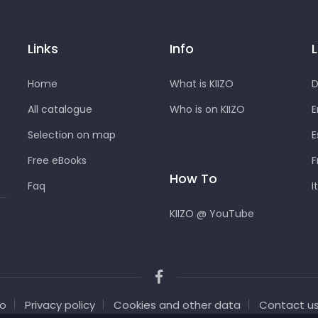
Links
Info
Home
What is KIIZO
D
All catalogue
Who is on KIIZO
E
Selection on map
E
Free eBooks
F
How To
Faq
I
KIIZO @ YouTube
zo
Privacy policy
Cookies and other data
Contact u