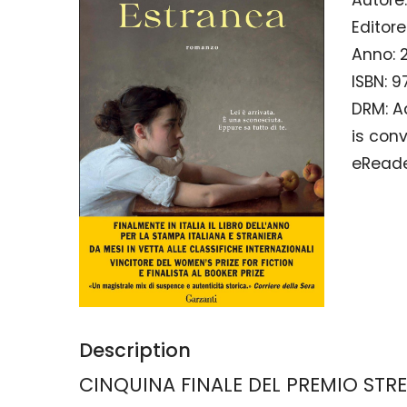
Editore
Anno:
ISBN:
9
DRM:
A
is con
eRead
Description
CINQUINA FINALE DEL PREMIO STR