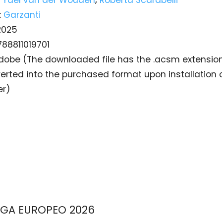
:
Garzanti
2025
788811019701
dobe (The downloaded file has the .acsm extensio
verted into the purchased format upon installation 
er)
EGA EUROPEO 2026