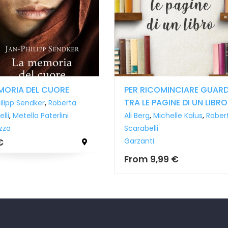
ORIA DEL CUORE
PER RICOMINCIARE GUARD
TRA LE PAGINE DI UN LIBRO
ipp Sendker
,
Roberta
li
,
Metella Paterlini
Ali Berg
,
Michelle Kalus
,
Robert
za
Scarabelli
Garzanti
From
9,99 €