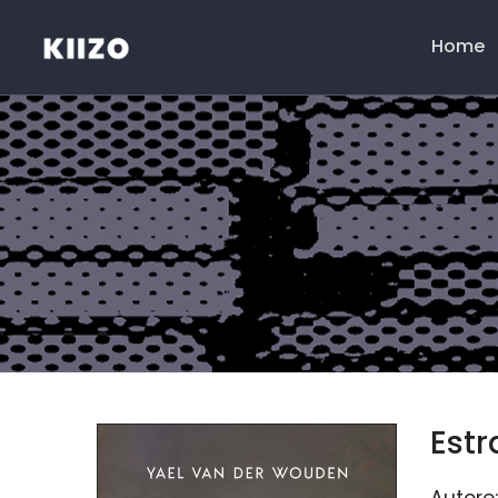
Home
Menú
principal
Est
Autore: