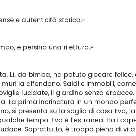
ense e autenticità storica.»
po, e persino una rilettura.»
tta. Lì, da bimba, ha potuto giocare felic
muri la difendono. Saldi e immobili, come 
stoviglie lucidate, il giardino senza erbacce
na. La prima incrinatura in un mondo perf
o, si presenta sulla soglia di casa Eva, la
qualche tempo. Eva è l’estranea. Ha i capel
dace. Soprattutto, è troppo piena di vita 