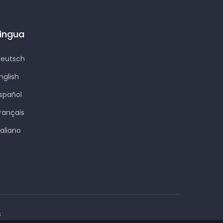
Lingua
eutsch
nglish
spañol
rançais
taliano
s