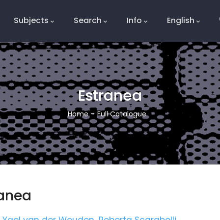
Subjects
Search
Info
English
e
Estranea
Breadcrumb
Home
-
Full Catalogue
ranea
Yael van der Wouden
,
Roberta Scarabelli