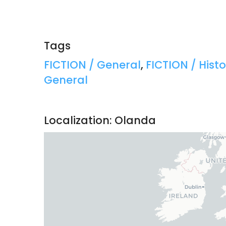
Tags
Tags:
FICTION / General
,
FICTION / Histo
General
Localization: Olanda