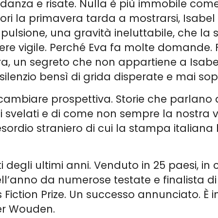
danza e risate. Nulla è più immobile come p
uori la primavera tarda a mostrarsi, Isabel
pulsione, una gravità ineluttabile, che la
ere vigile. Perché Eva fa molte domande. F
ra, un segreto che non appartiene a Isabel
ilenzio bensì di grida disperate e mai sop
cambiare prospettiva. Storie che parlano 
eti svelati e di come non sempre la nostra 
L’esordio straniero di cui la stampa italian
i degli ultimi anni. Venduto in 25 paesi, in 
ll’anno da numerose testate e finalista di 
s Fiction Prize. Un successo annunciato. È 
der Wouden.