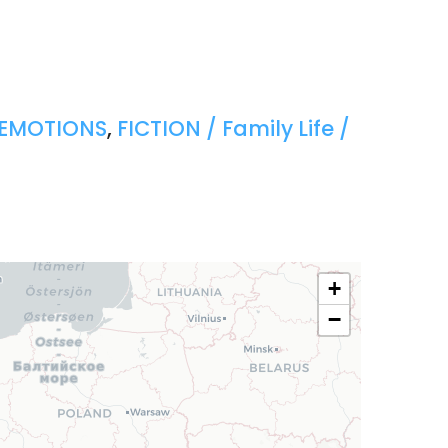
/ EMOTIONS
,
FICTION / Family Life /
+
−