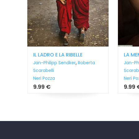
DI
IL LADRO E LA RIBELLE
LA MEM
Jan-Philipp Sendker
,
Roberta
Jan-Phil
Scarabelli
Scarabel
Neri Pozza
Neri Poz
9.99 €
9.99 €