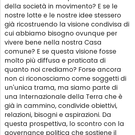
della società in movimento? E se le
nostre lotte e le nostre idee stessero
già ricostruendo la visione condivisa di
cui abbiamo bisogno ovunque per
vivere bene nella nostra Casa
comune? E se questa visione fosse
molto più diffusa e praticata di
quanto noi crediamo? Forse ancora
non ci riconosciamo come soggetti di
un'unica trama, ma siamo parte di
una Internazionale della Terra che è
già in cammino, condivide obiettivi,
IL PIANETA DI TUTTI
TERRA HA I S
relazioni, bisogni e aspirazioni. Da
Come il capitalismo ha colonizzato
La mia lotta 
questa prospettiva, lo scontro con la
la Terra
più giusto
Vandana Shiva
,
Kartikey Shiva
,
Gianni
Lionel Astruc
,
governance politica che sostiene il