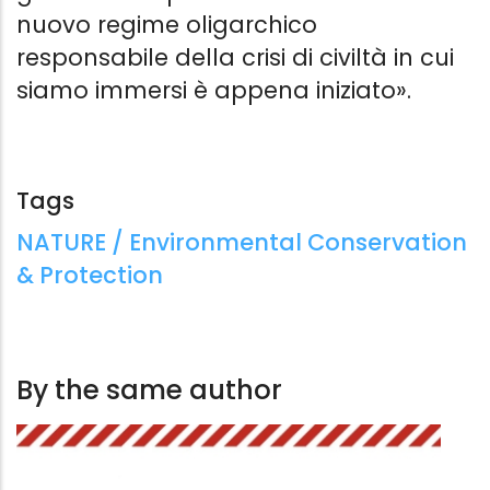
Pannofino
Vandana Shiv
nuovo regime oligarchico
Feltrinelli Editore
EMI
responsabile della crisi di civiltà in cui
6.99 €
11.99 €
siamo immersi è appena iniziato».
Tags
Tags:
NATURE / Environmental Conservation
& Protection
By the same author