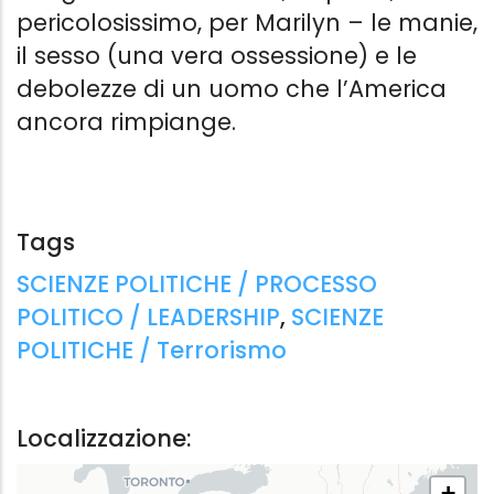
pericolosissimo, per Marilyn – le manie,
il sesso (una vera ossessione) e le
debolezze di un uomo che l’America
ancora rimpiange.
Tags
Tags:
SCIENZE POLITICHE / PROCESSO
POLITICO / LEADERSHIP
,
SCIENZE
POLITICHE / Terrorismo
KILLING KENNEDY
UOMINI DI 
Da Washington a Dallas: la fine del
Nickolas Butle
Localizzazione:
sogno americano
Marsilio
Bill O'Reilly
,
Fabio Cremonesi
7.99 €
+