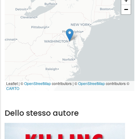
Castelvecchi
−
9.49 €
Leaflet | ©
OpenStreetMap
contributors
|
©
OpenStreetMap
contributors ©
CARTO
Dello stesso autore