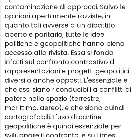
contaminazione di approcci. Salvo le
opinioni apertamente razziste, in
LA GUERRA 
quanto tali avverse a un dibattito
MAI FINITA
aperto e paritario, tutte le idee
Limes
politiche e geopolitiche hanno pieno
Limes
accesso alla rivista. Essa si fonda
9.99 €
LIMES - NON TUTTE LE CINE
infatti sul confronto contrastivo di
SONO DI XI
rappresentazioni e progetti geopolitici
Limes
diversi o anche opposti. L'essenziale è
Limes
9.99 €
che essi siano riconducibili a conflitti di
potere nello spazio (terrestre,
marittimo, aereo), e che siano quindi
cartografabili. L'uso di cartine
geopolitiche è quindi essenziale per
sviluppare il confronto, e su Limes