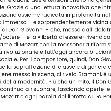
 Grazie a una lettura innovativa che intre
zione assieme radicata in profondità ne
ra immerso – e sorprendentemente vicina a 
ni» di Don Giovanni – che, mosso dall'idola
o/potere – e la «libertà di essere» rivendica
egame di Mozart con la massoneria riformi
rivoluzionarie e tutt'oggi ancora brucianti
ociale. Per il compositore, quindi, Don Gio
uella sopraffazione di classe e di genere
viene messo in scena, ci rivela Bramani, è un
ioni della modernità. Più che un mito, il Don
e continua a risuonare, lasciando aperte 
i Mozart e ogni parola del libretto di Da P