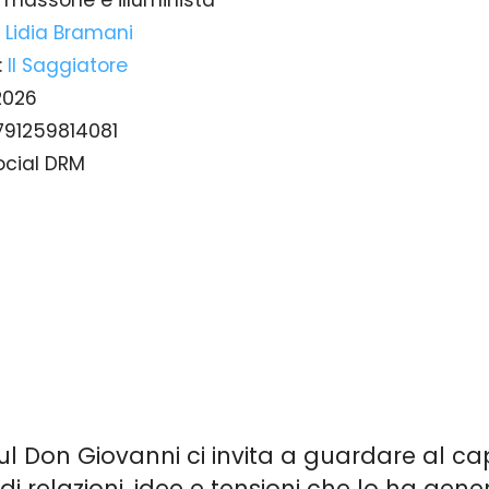
Lidia Bramani
:
Il Saggiatore
2026
791259814081
ocial DRM
ul Don Giovanni ci invita a guardare al c
a di relazioni, idee e tensioni che lo ha ge