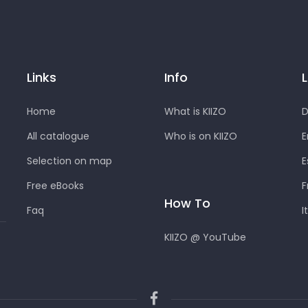
Links
Info
Home
What is KIIZO
D
All catalogue
Who is on KIIZO
E
Selection on map
E
Free eBooks
F
How To
Faq
I
KIIZO @ YouTube