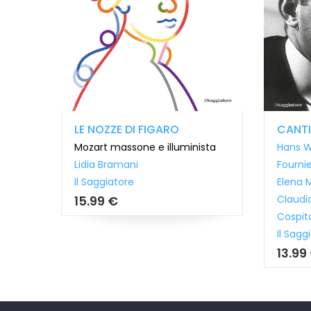
LE NOZZE DI FIGARO
CANTI
Mozart massone e illuminista
Hans W
Lidia Bramani
Fourni
Il Saggiatore
Elena M
Claudia
15.99 €
Cospit
Il Sagg
13.99