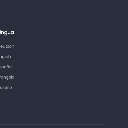
Lingua
eutsch
nglish
spañol
rançais
taliano