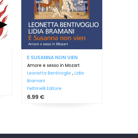
E SUSANNA NON VIEN
LE NOZZE
Amore e sesso in Mozart
Mozart ma
Leonetta Bentivoglio
,
Lidia
Lidia Bra
Bramani
Il Saggiat
Feltrinelli Editore
15.99 €
6.99 €