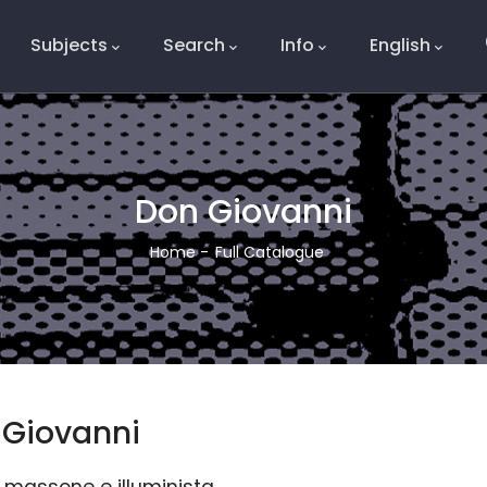
Subjects
Search
Info
English
e
Don Giovanni
Breadcrumb
Home
-
Full Catalogue
 Giovanni
 massone e illuminista