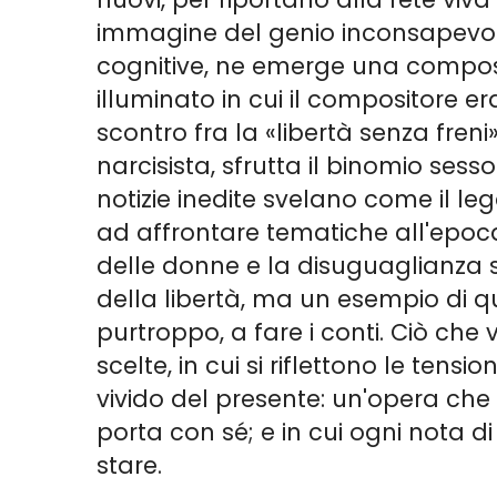
immagine del genio inconsapevole.
cognitive, ne emerge una composi
illuminato in cui il compositore e
scontro fra la «libertà senza fre
narcisista, sfrutta il binomio sess
notizie inedite svelano come il l
ad affrontare tematiche all'epoca 
delle donne e la disuguaglianza s
della libertà, ma un esempio di q
purtroppo, a fare i conti. Ciò che 
scelte, in cui si riflettono le tens
vivido del presente: un'opera ch
porta con sé; e in cui ogni nota d
stare.