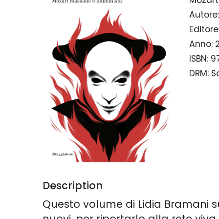
Autore:
Editore
Anno:
ISBN:
9
DRM:
S
Description
Questo volume di Lidia Bramani s
nuovi, per riportarlo alla rete viv