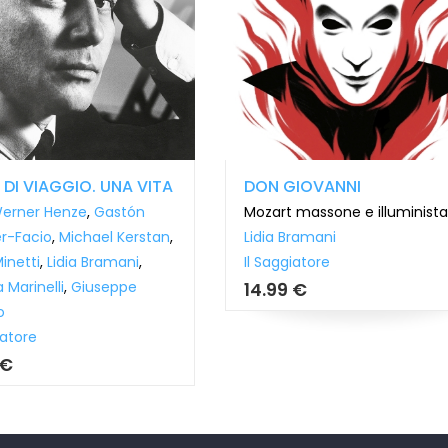
 DI VIAGGIO. UNA VITA
DON GIOVANNI
erner Henze
,
Gastón
Mozart massone e illuminista
er-Facio
,
Michael Kerstan
,
Lidia Bramani
inetti
,
Lidia Bramani
,
Il Saggiatore
 Marinelli
,
Giuseppe
14.99 €
o
iatore
 €