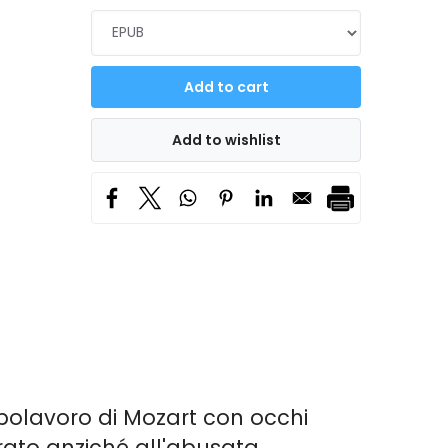
apolavoro di Mozart con occhi
nerato anziché all'abusata