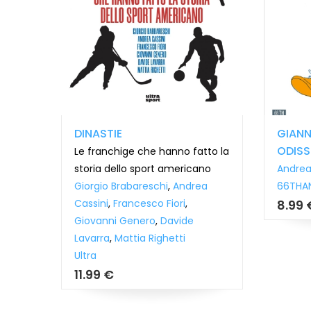
DINASTIE
GIAN
ODISS
mito
Le franchige che hanno fatto la
storia dello sport americano
Andrea
ini
,
Giorgio Brabareschi
,
Andrea
66THA
Cassini
,
Francesco Fiori
,
8.99 
rto
Giovanni Genero
,
Davide
Lavarra
,
Mattia Righetti
Ultra
11.99 €