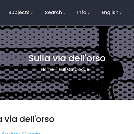
Subjects
Search
Info
English
e
Sulla via dell'orso
Breadcrumb
Home
-
Full Catalogue
a via dell'orso
Andrea Cassini