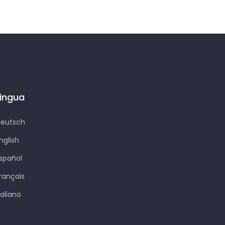
Lingua
eutsch
nglish
spañol
rançais
taliano