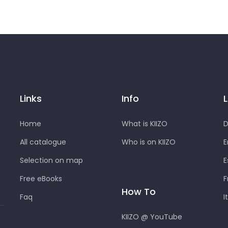
Links
Info
Home
What is KIIZO
D
All catalogue
Who is on KIIZO
E
Selection on map
E
Free eBooks
F
How To
Faq
I
KIIZO @ YouTube