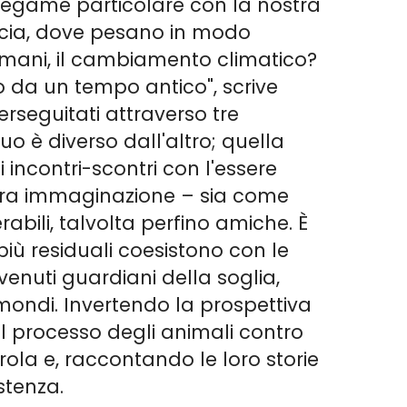
n legame particolare con la nostra
ancia, dove pesano in modo
 umani, il cambiamento climatico?
o da un tempo antico", scrive
rseguitati attraverso tre
uo è diverso dall'altro; quella
i incontri-scontri con l'essere
stra immaginazione – sia come
abili, talvolta perfino amiche. È
re più residuali coesistono con le
ivenuti guardiani della soglia,
a mondi. Invertendo la prospettiva
 Il processo degli animali contro
rola e, raccontando le loro storie
istenza.