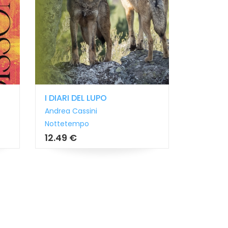
I DIARI DEL LUPO
SULLA V
Andrea Cassini
Andrea Ca
Nottetempo
Nottete
12.49 €
12.99 €