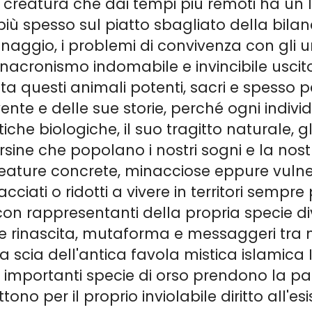
so, creatura che dai tempi più remoti ha u
più spesso sul piatto sbagliato della bil
onaggio, i problemi di convivenza con gli
"anacronismo indomabile e invincibile uscit
 questi animali potenti, sacri e spesso pe
ente e delle sue storie, perché ogni individ
iche biologiche, il suo tragitto naturale, gl
rsine che popolano i nostri sogni e la no
reature concrete, minacciose eppure vulner
 cacciati o ridotti a vivere in territori semp
, o con rappresentanti della propria specie d
buio e rinascita, mutaforma e messaggeri tr
la scia dell'antica favola mistica islamica
iù importanti specie di orso prendono la pa
tono per il proprio inviolabile diritto all'es