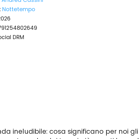
:
Nottetempo
2026
791254802649
ocial DRM
 ineludibile: cosa significano per noi gl