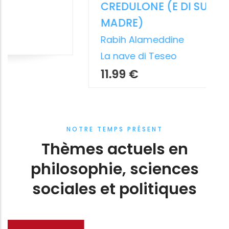
COMUNISMO
TERRITORI I
Un'altra storia
Ri-gener-azioni 
Luciano Canfora
Letizia Bindi
Feltrinelli Editore
Donzelli Editore
13.99 €
7.99 €
NOTRE TEMPS PRÉSENT
Thèmes actuels en
philosophie, sciences
sociales et politiques