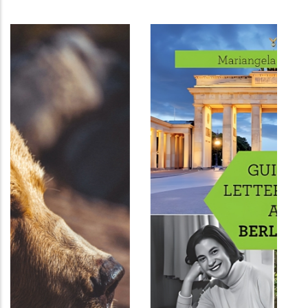
LETTERATURE E ARTI
CONVERSAZI
MACCHINA
Incontri e raffronti tra Medioevo e
Modernità
Il dialogo dell'a
Daniela Goldin Folena
intelligenze artif
Il Poligrafo
Valentina Tanni
24.99 €
Tlon
7.99 €