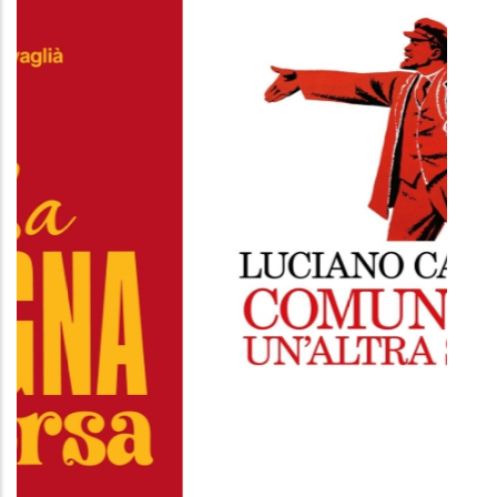
GUIDA LETTERARIA A BERLINO
IN GROENLAN
Mariangela Traficante
Daniela Tomma
Morellini Editore
Ponte alle Graz
7.99 €
11.99 €