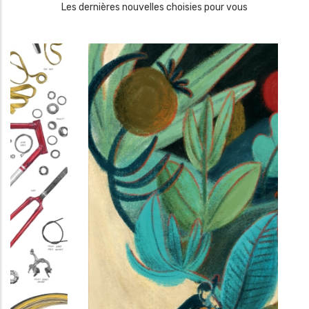
Les dernières nouvelles choisies pour vous
LA MALINCONIA DEL
STORIA DELL
VIAGGIATORE
INGLESE
Jan Brokken
,
Claudia Cozzi
Mario Praz
Iperborea
La nave di Tese
11.99 €
24.99 €